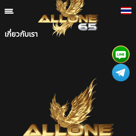
เกี่ยวกับเรา