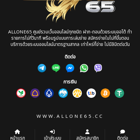
ALLONE65 ศูนย์รวมเว็บออนไลน์ทุกชนิด ฝาก-ถอนด้วยระบบออโต้ ทำ
รายการไม่กี่วินาที พร้อมรูปแบบการเล่นง่าย สมัครง่ายในไม่กี่ขั้นตอน
บริการด้วยระบบออนไลน์มาตรฐานสากล เท่าไหร่ก็จ่าย ไม่มีลิมิตต่อวัน
ติดต่อ
การเงิน
WWW.ALLONE65.CC
หน้าแรก
เข้าสู่ระบบ
สมัครสมาชิก
ติดต่อ